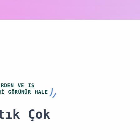
Performans Analizi
Verimlilik oranları, hurda
miktarları, duruş süreleri ve
operasyonel performans
göstergeleri analiz edilerek
sürekli iyileştirme desteklenir.
ERDEN VE IŞ
NI GÖRÜNÜR HALE
tık Çok