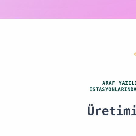
ARAF YAZIL
ISTASYONLARIND
Üretim