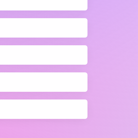
kayıpları tespit edilir ve
iyileştirme alanları belirlenir.
Tezgah İzleme
Üretim sahasındaki makine ve iş
merkezlerinin çalışma, duruş veya
boşta olma durumları gerçek
zamanlı olarak takip edilir.
SUP Raporu
Üretim ve kalite süreçlerine ait
veriler özet performans
göstergeleri ile sunularak
yönetsel değerlendirme ve hızlı
karar alma süreçleri desteklenir.