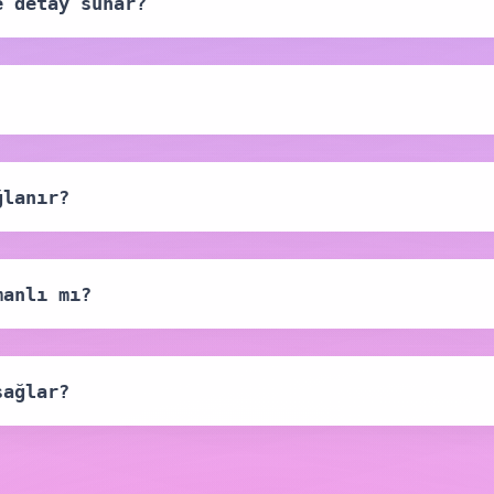
e detay sunar?
ğlanır?
manlı mı?
sağlar?