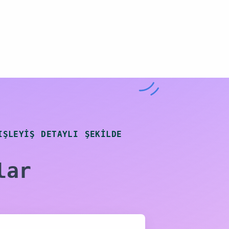
karşılaştırmalı analiz
yapılabilir.
Dashboard Görünümleri
Dinamik ve görsel dashboard
ekranları sayesinde üretim
performansı, sapmalar ve
darboğazlar anlık olarak
IŞLEYIŞ DETAYLI ŞEKILDE
izlenebilir.
lar
Duruş Raporu
Planlı ve plansız duruşlar;
neden, süre ve makine bazında
analiz edilerek verimlilik