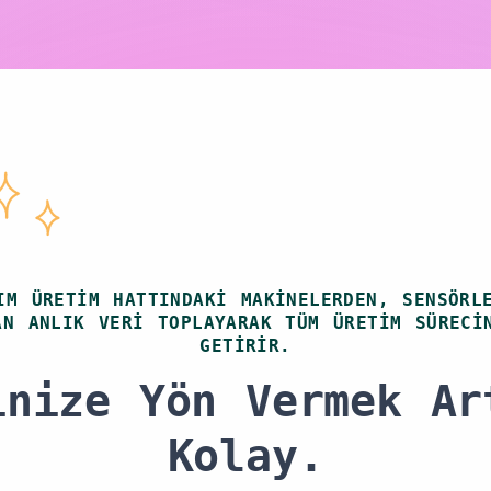
IM ÜRETIM HATTINDAKI MAKINELERDEN, SENSÖRL
AN ANLIK VERI TOPLAYARAK TÜM ÜRETIM SÜRECI
GETIRIR.
inize Yön Vermek Ar
Kolay.