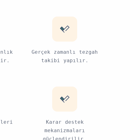
anlık
Gerçek zamanlı tezgah
nir.
takibi yapılır.
ileri
Karar destek
mekanizmaları
güçlendirilir.