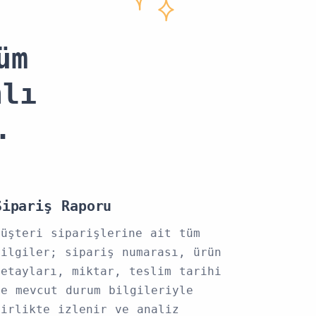
üm
nlı
.
Sipariş Raporu
Müşteri siparişlerine ait tüm
bilgiler; sipariş numarası, ürün
detayları, miktar, teslim tarihi
ve mevcut durum bilgileriyle
birlikte izlenir ve analiz