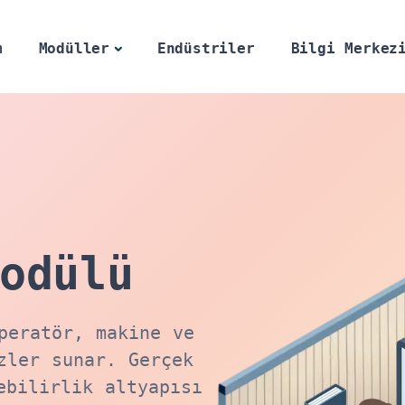
m
Modüller
Endüstriler
Bilgi Merkez
odülü
peratör, makine ve
zler sunar. Gerçek
ebilirlik altyapısı