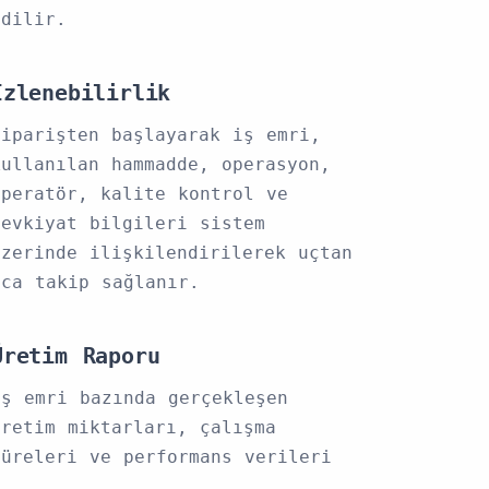
edilir.
İzlenebilirlik
Siparişten başlayarak iş emri,
kullanılan hammadde, operasyon,
operatör, kalite kontrol ve
sevkiyat bilgileri sistem
üzerinde ilişkilendirilerek uçtan
uca takip sağlanır.
Üretim Raporu
İş emri bazında gerçekleşen
üretim miktarları, çalışma
süreleri ve performans verileri
detaylı olarak görüntülenir ve