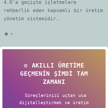
4.0'a geçişte işletmelere
rehberlik eden kapsamlı bir üretim
yönetim sistemidir.
⚙️ AKILLI ÜRETIME
GEÇMENIN ŞIMDI TAM
ZAMANI
Süreçlerinizi uçtan uca
dijitalleştirmek ve üretim