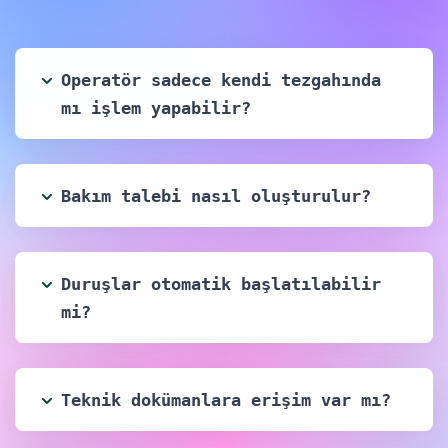
Oluşan hurda miktarları neden
bilgisi ile birlikte kayıt
Operatör sadece kendi tezgahında
altına alınır.
mı işlem yapabilir?
Teknik Resim ve Doküman
Erişimi
Bakım talebi nasıl oluşturulur?
Üretime ait teknik resimler ve
dokümanlar anlık olarak
görüntülenir.
Duruşlar otomatik başlatılabilir
mi?
Teknik dokümanlara erişim var mı?