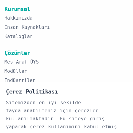
Kurumsal
Hakkımızda
İnsan Kaynakları
Kataloglar
Çözümler
Mes Araf ÜYS
Modüller
Endüstriler
Çerez Politikası
İletişim
Sitemizden en iyi şekilde
+90 (532) 054 12 45
faydalanabilmeniz için çerezler
Bilgi@arafyazilim.com
kullanılmaktadır. Bu siteye giriş
Fevzi Çakmak Mah. Milenyum Cd. No:41
yaparak çerez kullanımını kabul etmiş
Karatay/KONYA