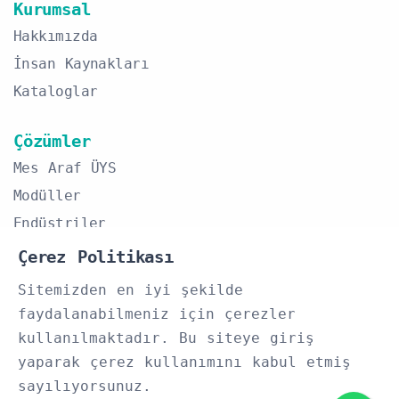
Kurumsal
Hakkımızda
İnsan Kaynakları
Kataloglar
Çözümler
Mes Araf ÜYS
Modüller
Endüstriler
Çerez Politikası
İletişim
Sitemizden en iyi şekilde
+90 (532) 054 12 45
faydalanabilmeniz için çerezler
Bilgi@arafyazilim.com
kullanılmaktadır. Bu siteye giriş
Fevzi Çakmak Mah. Milenyum Cd. No:41
yaparak çerez kullanımını kabul etmiş
Karatay/KONYA
sayılıyorsunuz.