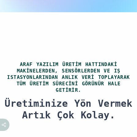
talepleri sahadan dijital
olarak iletilir ve müdahale
süreleri raporlanır.
ARAF YAZILIM ÜRETIM HATTINDAKI
MAKINELERDEN, SENSÖRLERDEN VE IŞ
ISTASYONLARINDAN ANLIK VERI TOPLAYARAK
TÜM ÜRETIM SÜRECINI GÖRÜNÜR HALE
GETIRIR.
Üretiminize Yön Vermek
Artık Çok Kolay.