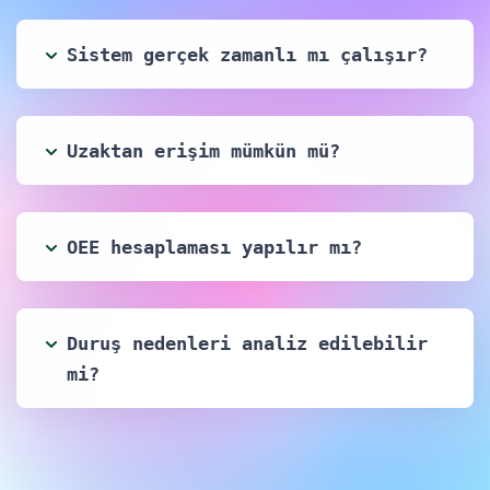
Tüm makineler üretim miktarı,
Sistem gerçek zamanlı mı çalışır?
duruş süresi ve OEE skorlarına
göre karşılaştırılır;
darboğazlar net şekilde
görülür.
Uzaktan erişim mümkün mü?
Makine Bazlı Kırılım
OEE hesaplaması yapılır mı?
Hangi makinenin ne kadar süre
ve hangi nedenle durduğu
detaylı liste ve grafiklerle
Duruş nedenleri analiz edilebilir
raporlanır.
mi?
Dijital Talep Yönetimi
Bakım, kalite veya takım