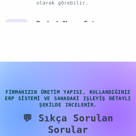
olarak görebilir.
Barkod Okuma Entegrasyonu
Mobil cihazlardaki kamera ya
da el terminali barkod
okuyucusu ile entegre çalışır.
Seri/Lot, ürün, iş emri gibi
barkodlar kolayca okunur.
FIRMANIZIN ÜRETIM YAPISI, KULLANDIĞINIZ
ERP SISTEMI VE SAHADAKI IŞLEYIŞ DETAYLI
ŞEKILDE INCELENIR.
💬 Sıkça Sorulan
Sorular